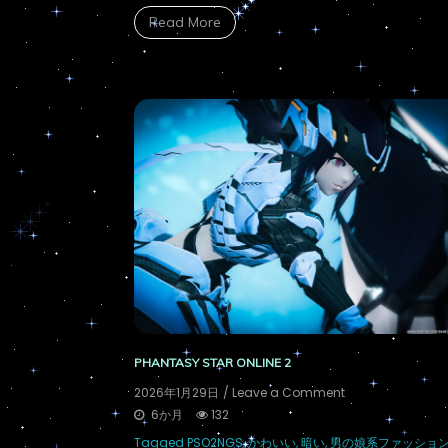
Read More
PHANTASY STAR ONLINE 2
on
2026年1月29日
/ Leave a Comment
PSO2NGS：
6か月
132
男
Tagged
PSO2NGS
,
かわいい
,
暗い
,
男の娘系ファッショ
の