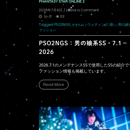
PHANTASY STAR ONLINE 2
on
2026年7月4日
/ Leave a Comment
PSO2NGS：
1か月
53
男
Tagged
PSO2NGS
,
かわいい
,
ウェディング
,
暗い
,
男の娘
の
ァッション
娘
系
SS・
PSO2NGS：男の娘系SS・7.1－
7.1
2026
－
2026
2026.7.1のメンテナンスSSで使用したSSの紹介
ファッション情報も掲載しています。
Read More