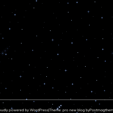
ー
ジ
送
り
oudly powered by WordPress
|
Theme: pro new blog by
Postmagthem