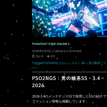
PHANTASY STAR ONLINE 2
on
2026年3月11日
/ Leave a Comment
PSO2NGS：
5か月
102
男
Tagged
PSO2NGS
,
かわいい
,
ネオン
,
暗い
,
男の娘系ファ
の
ョン
娘
系
SS・
PSO2NGS：男の娘系SS・3.4－
3.4
2026
－
2026
2026.3.4のメンテナンスSSで使用したSSの紹介
ファッション情報も掲載しています。