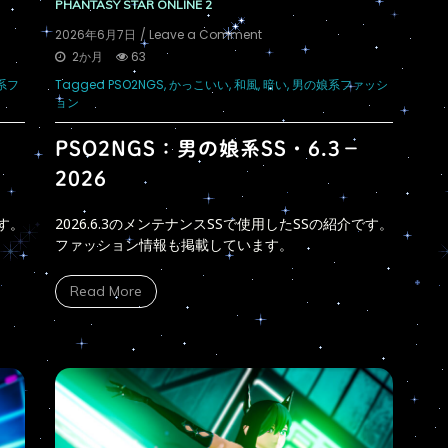
PHANTASY STAR ONLINE 2
on
2026年6月7日
/ Leave a Comment
PSO2NGS：
2か月
63
男
系フ
Tagged
PSO2NGS
,
かっこいい
,
和風
,
暗い
,
男の娘系ファッシ
の
ョン
娘
系
SS・
PSO2NGS：男の娘系SS・6.3－
6.3
2026
－
2026
です。
2026.6.3のメンテナンスSSで使用したSSの紹介です。
ファッション情報も掲載しています。
Read More