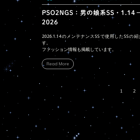
娘
系
PSO2NGS：男の娘系SS・1.14
SS・
2026
1.14
－
2026
2026.1.14のメンテナンスSSで使用したSSの
す。
ファッション情報も掲載しています。
Read More
1
2