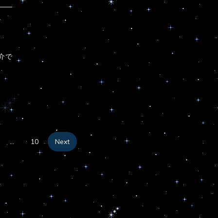
－
紹介で
投
…
10
Next
稿
の
ペ