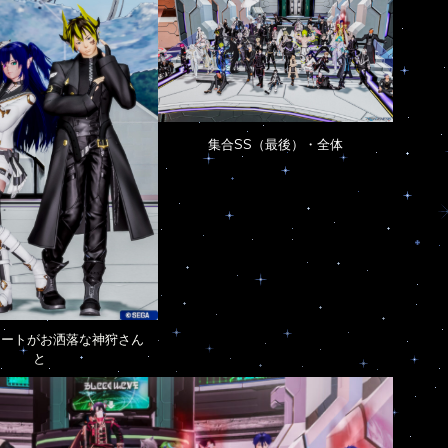
集合SS（最後）・全体
コートがお洒落な神狩さん
と