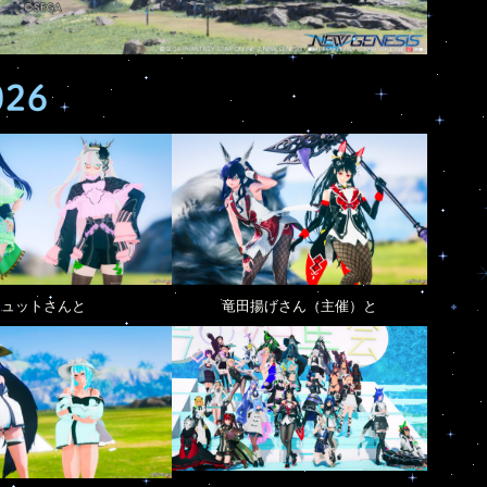
026
ュットさんと
竜田揚げさん（主催）と