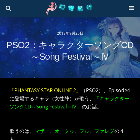
2018年9月25日
PSO2：キャラクターソングCD
～Song Festival～Ⅳ
「PHANTASY STAR ONLINE 2」
（PSO2）、Episode4
に登場するキャラ（女性陣）が歌う、
「キャラクター
ソングCD～Song Festival～Ⅳ」
のお話。
歌うのは、
マザー
、
オークゥ
、
フル
、
ファレグ
の４
人。