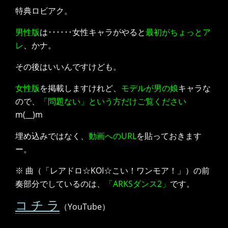
特典ロビアク。
男性版
は･･････女性キャラがやると
最初がちょっとア
レ
、かナ。
その後はいいんですけども。
女性版
を掲載しますけれど、
モデルが男の娘
キャラな
ので、
「問題ない」という方だけご覧ください
m(__)m
埋め込みではなく、
動画へのURL
を貼っておきます
ー。
※ 曲（「レアドロ☆KOI☆こい！ワンモア！」）の前
奏部分でしているのは、
「ARKSダンス2」
です。
コ チ ラ
（YouTube）