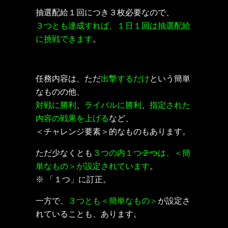
抽選配給１回につき３枚必要なので、
３つとも達成すれば、１日１回は抽選配給
に挑戦できます
。
任務内容は、ただ
出撃するだけ
という簡単
なものの他、
対戦に勝利
、
ライバルに勝利
、
指定された
内容の戦果を上げる
など、
＜チャレンジ要素＞的なものもあります。
ただ少なくとも
３つの内１つ
２つ
は、＜簡
単なもの＞が設定されています
。
※ 「１つ」に訂正。
一方で、
３つとも＜簡単なもの＞
が設定さ
れていることも、あります。