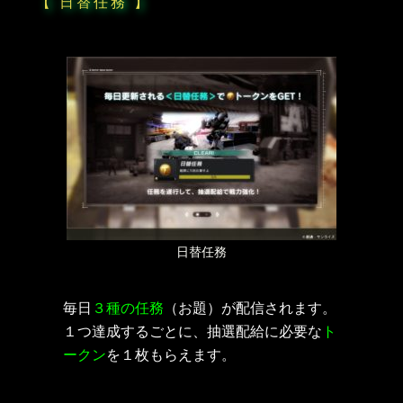
【 日替任務 】
日替任務
毎日
３種の任務
（お題）が配信されます。
１つ達成するごとに、抽選配給に必要な
ト
ークン
を１枚もらえます。