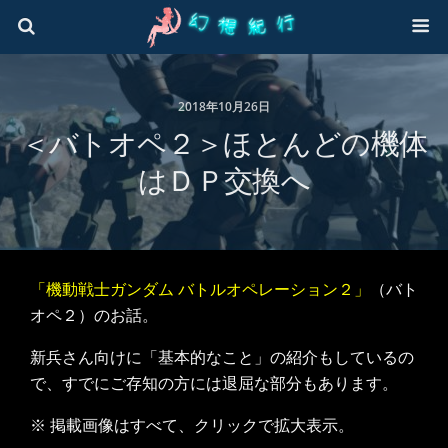
2018年10月26日
＜バトオペ２＞ほとんどの機体
はＤＰ交換へ
「機動戦士ガンダム バトルオペレーション２」
（バト
オペ２）のお話。
新兵さん向けに「基本的なこと」の紹介もしているの
で、すでにご存知の方には退屈な部分もあります。
※ 掲載画像はすべて、クリックで拡大表示。