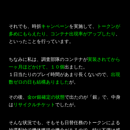
それでも、時折
キャンペーン
を実施して、
トークンが
多めにもらえたり、コンテナ出現率がアップしたり
、
といったことを行っています。
ちなみに私は、調査部隊のコンテナが
実装されてから
一ヶ月ほどかけて、１０個
出ました。
１日当たりのプレイ時間があまり長くないので、
出現
数ゼロの日も結構ありました
が。
その後、
金or銀確定の状態
で出たのが「銀」で、中身
は
リサイクルチケット
でしたが。
そんな状況でも、そもそも日替任務のトークンによる
抽選配給で機体獲得の機会があるので、特に不満は感