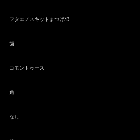
フタエノスキットまつげ/B
歯
コモントゥース
角
なし