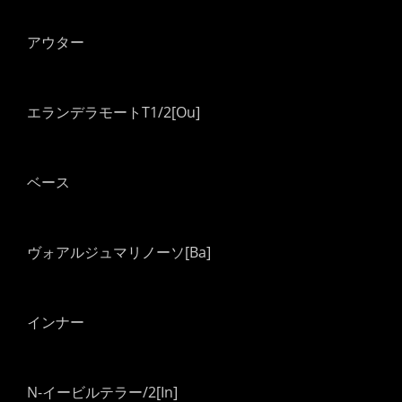
アウター
エランデラモートT1/2[Ou]
ベース
ヴォアルジュマリノーソ[Ba]
インナー
N-イービルテラー/2[In]