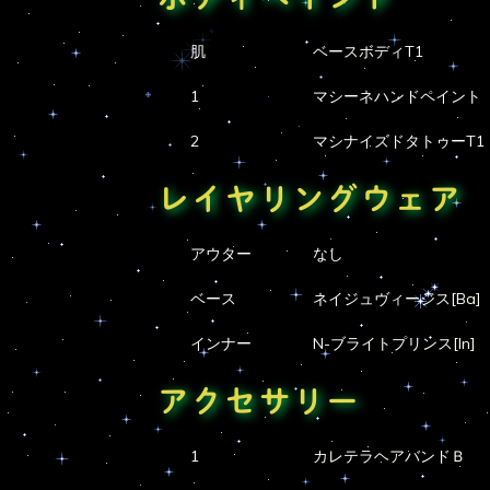
肌
ベースボディT1
1
マシーネハンドペイント
2
マシナイズドタトゥーT1
レイヤリングウェア
アウター
なし
ベース
ネイジュヴィージス[Ba]
インナー
N-ブライトプリンス[In]
アクセサリー
1
カレテラヘアバンドＢ