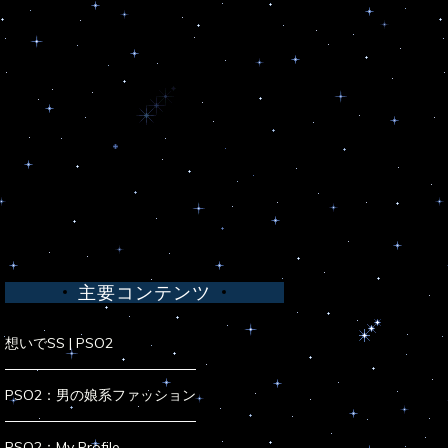
主要コンテンツ
想いでSS | PSO2
PSO2：男の娘系ファッション
PSO2：My Profile