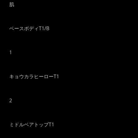
肌
ベースボディT1/B
1
キョウカラヒーローT1
2
ミドルベアトップT1