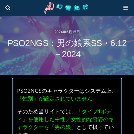
2024年6月15日
PSO2NGS：男の娘系SS・6.12
－2024
PSO2NGSのキャラクターはシステム上、
「性別」が設定されていません
。
そのため当サイトでは、
「タイプ1ボデ
ィ」を使用した中性／女性的な容姿のキ
ャラクターを「男の娘」
として扱ってい