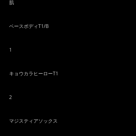
肌
ベースボディT1/B
1
キョウカラヒーローT1
2
マジスティアソックス