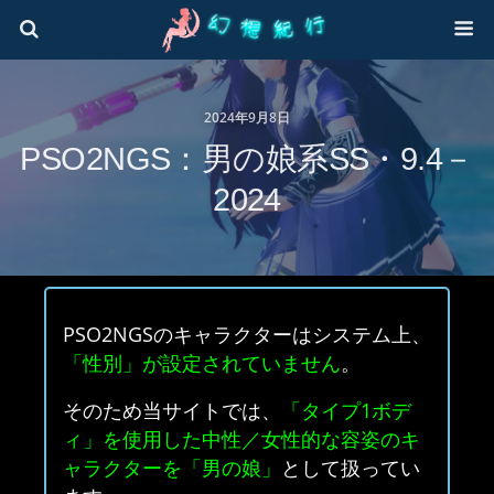
2024年9月8日
PSO2NGS：男の娘系SS・9.4－
2024
PSO2NGSのキャラクターはシステム上、
「性別」が設定されていません
。
そのため当サイトでは、
「タイプ1ボデ
ィ」を使用した中性／女性的な容姿のキ
ャラクターを「男の娘」
として扱ってい