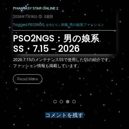
PHANTASY STAR ONLINE 2
P
2026年7月18日
3週間
2
ッシ
Tagged
PSO2NGS
,
かわいい
,
和風
,
男の娘系ファッション
T
PSO2NGS：男の娘系
SS・7.15－2026
2026.7.15のメンテナンスSSで使用したSSの紹介です。
2
。
ファッション情報も掲載しています。
フ
Read More
コメントを残す