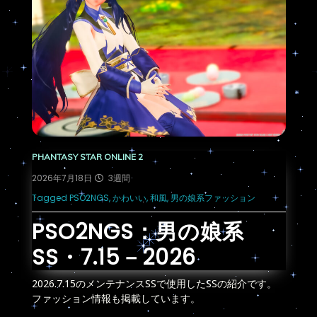
PHANTASY STAR ONLINE 2
P
2026年7月18日
3週間
2
ッシ
Tagged
PSO2NGS
,
かわいい
,
和風
,
男の娘系ファッション
T
PSO2NGS：男の娘系
SS・7.15－2026
2026.7.15のメンテナンスSSで使用したSSの紹介です。
2
。
ファッション情報も掲載しています。
フ