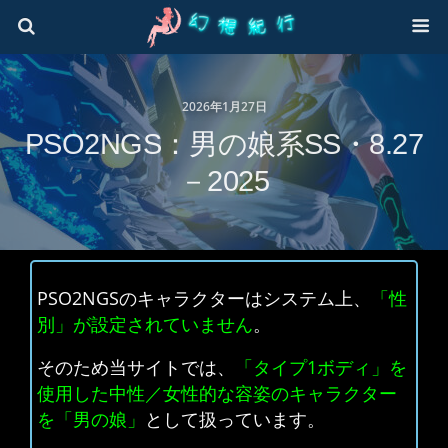
2026年1月27日
PSO2NGS：男の娘系SS・8.27
－2025
PSO2NGSのキャラクターはシステム上、
「性
別」が設定されていません
。
そのため当サイトでは、
「タイプ1ボディ」を
使用した中性／女性的な容姿のキャラクター
を「男の娘」
として扱っています。