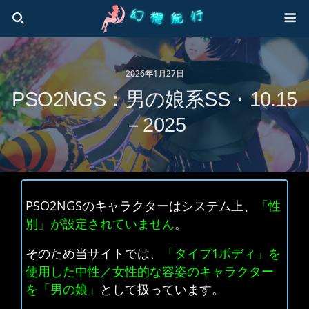
2026年1月27日
PSO2NGS：男の娘系SS・10.15
－2025
PSO2NGSのキャラクターはシステム上、
「性
別」が設定されていません
。
そのため当サイトでは、
「タイプ1ボディ」を
使用した中性／女性的な容姿のキャラクター
を「男の娘」
として扱っています。