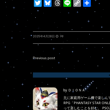
Twitter
Bluesky
Threads
Line
Copy
共
Link
有
2025年4月28日
1年
Previous post
投
稿
ナ
ビ
by
ＤＩＯＮＡ
ゲ
主に家庭用ゲーム機で楽しんで
RPG「PHANTASY STAR
ー
って楽しむことを好む。 PS