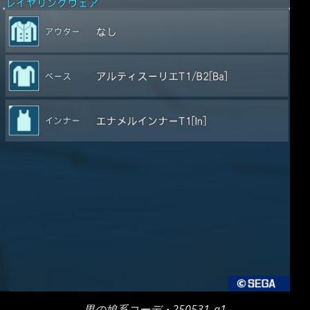
男の娘系コーデ・250531_a1