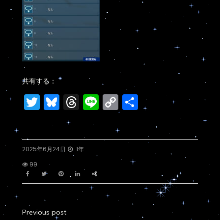
共有する：
Twitter
Bluesky
Threads
Line
Copy
共
Link
有
2025年6月24日
1年
99
Previous post
投