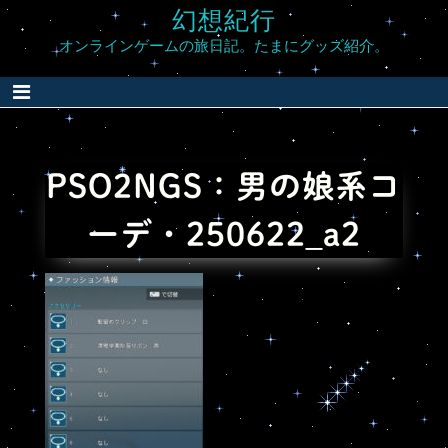
Skip
幻想紀行
to
オンラインゲームの旅日記。たまにグッズ紹介。
content
PSO2NGS：男の娘系コ
ーデ・250622_a2