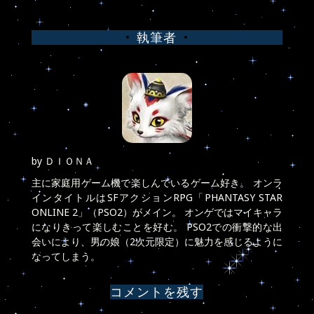
稿
執筆者
ナ
ビ
ゲ
ー
シ
by
ＤＩＯＮＡ
ョ
主に家庭用ゲーム機で楽しんでいるゲーム好き。 オンラ
インタイトルはSFアクションRPG「PHANTASY STAR
ン
ONLINE 2」（PSO2）がメイン。 オンゲではマイキャラ
になりきって楽しむことを好む。 PSO2での衝撃的な出
会いにより、男の娘（2次元限定）に魅力を感じるように
なってしまう。
コメントを残す