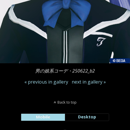
男の娘系コーデ・250622_b2
« previous in gallery
next in gallery »
Back to top
Mobile
Desktop