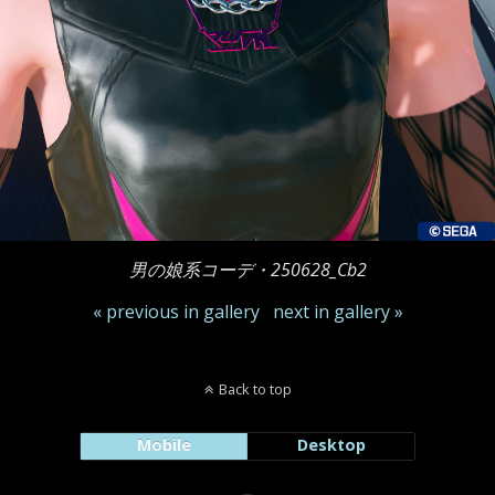
男の娘系コーデ・250628_Cb2
« previous in gallery
next in gallery »
Back to top
Mobile
Desktop