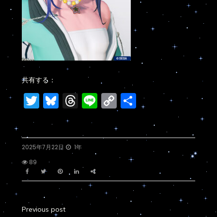
共有する：
Twitter
Bluesky
Threads
Line
Copy
共
Link
有
2025年7月22日
1年
89
Previous post
投