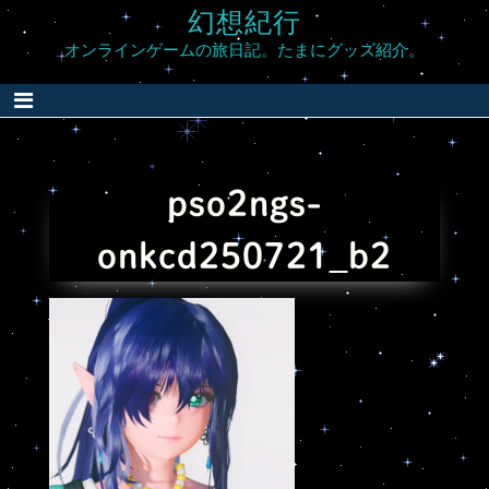
Skip
幻想紀行
to
オンラインゲームの旅日記。たまにグッズ紹介。
content
pso2ngs-
onkcd250721_b2