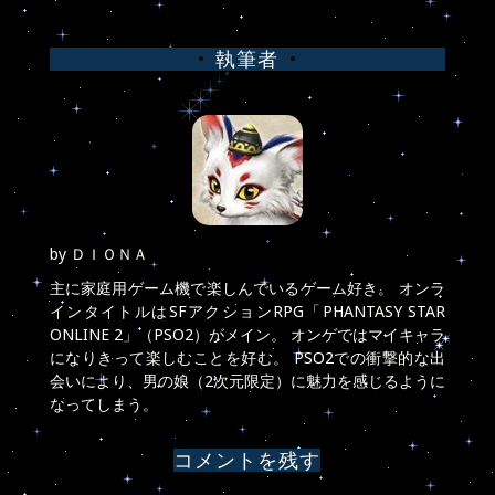
稿
執筆者
ナ
ビ
ゲ
ー
シ
by
ＤＩＯＮＡ
ョ
主に家庭用ゲーム機で楽しんでいるゲーム好き。 オンラ
インタイトルはSFアクションRPG「PHANTASY STAR
ン
ONLINE 2」（PSO2）がメイン。 オンゲではマイキャラ
になりきって楽しむことを好む。 PSO2での衝撃的な出
会いにより、男の娘（2次元限定）に魅力を感じるように
なってしまう。
コメントを残す