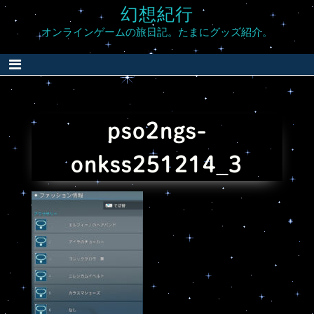
Skip
幻想紀行
to
オンラインゲームの旅日記。たまにグッズ紹介。
content
pso2ngs-
onkss251214_3