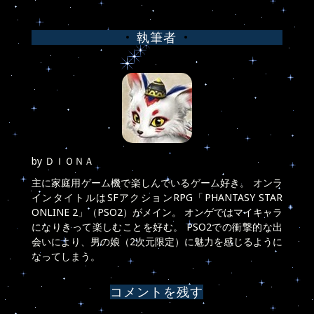
稿
執筆者
ナ
ビ
ゲ
ー
シ
by
ＤＩＯＮＡ
ョ
主に家庭用ゲーム機で楽しんでいるゲーム好き。 オンラ
インタイトルはSFアクションRPG「PHANTASY STAR
ン
ONLINE 2」（PSO2）がメイン。 オンゲではマイキャラ
になりきって楽しむことを好む。 PSO2での衝撃的な出
会いにより、男の娘（2次元限定）に魅力を感じるように
なってしまう。
コメントを残す