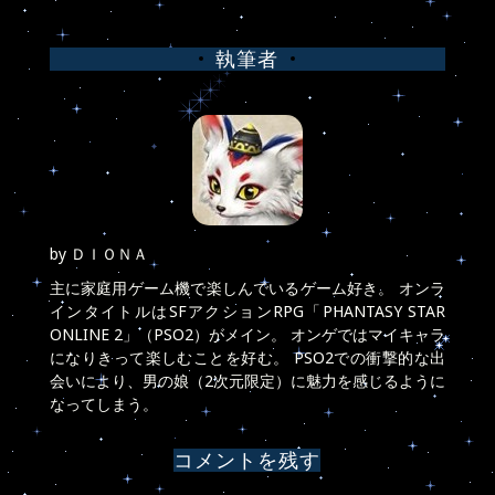
稿
執筆者
ナ
ビ
ゲ
ー
シ
by
ＤＩＯＮＡ
ョ
主に家庭用ゲーム機で楽しんでいるゲーム好き。 オンラ
インタイトルはSFアクションRPG「PHANTASY STAR
ン
ONLINE 2」（PSO2）がメイン。 オンゲではマイキャラ
になりきって楽しむことを好む。 PSO2での衝撃的な出
会いにより、男の娘（2次元限定）に魅力を感じるように
なってしまう。
コメントを残す