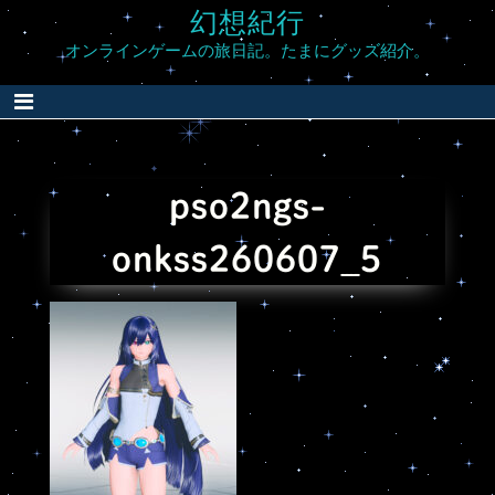
Skip
幻想紀行
to
オンラインゲームの旅日記。たまにグッズ紹介。
content
pso2ngs-
onkss260607_5