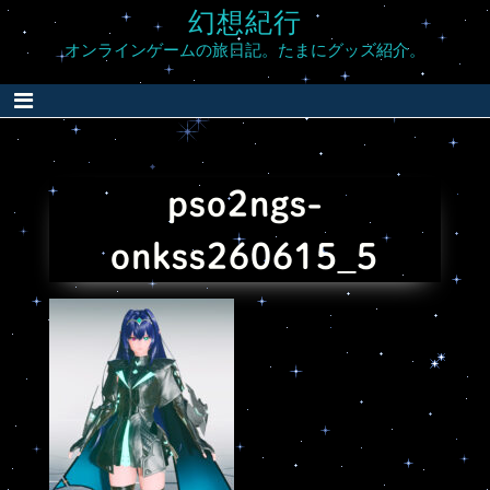
Skip
幻想紀行
to
オンラインゲームの旅日記。たまにグッズ紹介。
content
pso2ngs-
onkss260615_5