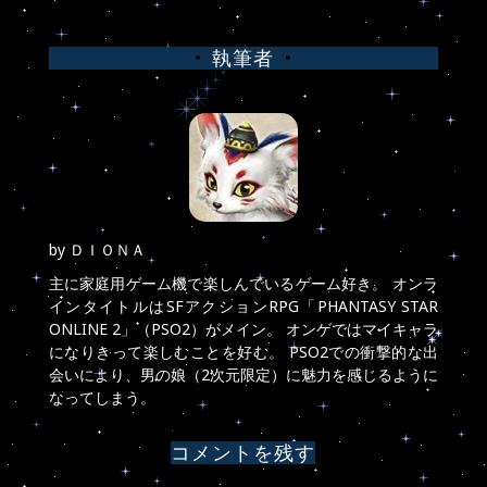
稿
執筆者
ナ
ビ
ゲ
ー
シ
by
ＤＩＯＮＡ
ョ
主に家庭用ゲーム機で楽しんでいるゲーム好き。 オンラ
インタイトルはSFアクションRPG「PHANTASY STAR
ン
ONLINE 2」（PSO2）がメイン。 オンゲではマイキャラ
になりきって楽しむことを好む。 PSO2での衝撃的な出
会いにより、男の娘（2次元限定）に魅力を感じるように
なってしまう。
コメントを残す