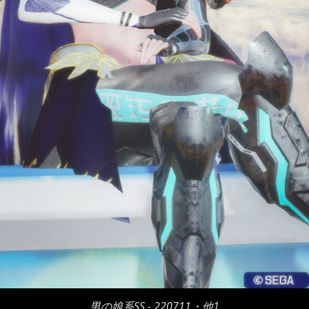
男の娘系SS - 220711・他1