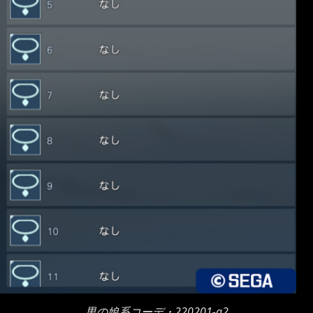
男の娘系コーデ・220201-a2