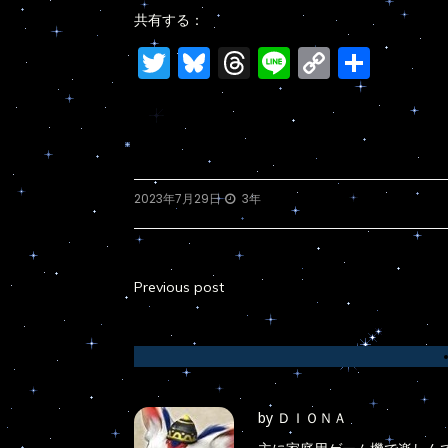
共有する：
Twitter
Bluesky
Threads
Line
Copy
共
Link
有
2023年7月29日
3年
Previous post
投
稿
ナ
ビ
by
ＤＩＯＮＡ
ゲ