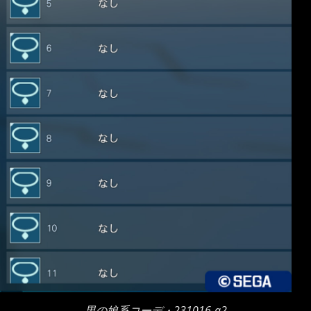
男の娘系コーデ・231016-a2