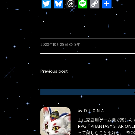
Twitter
Bluesky
Threads
Line
Copy
共
Link
有
2023年10月28日
3年
Previous post
投
稿
ナ
ビ
by
ＤＩＯＮＡ
ゲ
主に家庭用ゲーム機で楽しんで
RPG「PHANTASY STAR
ー
って楽しむことを好む。 PS