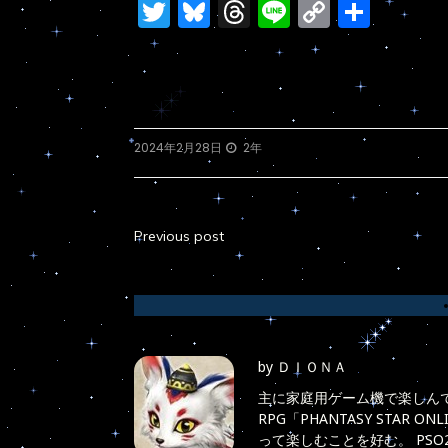
Twitter
Bluesky
Threads
Line
Copy
共
Link
有
2024年2月28日
2年
Previous post
投
稿
ナ
ビ
by
ＤＩＯＮＡ
ゲ
主に家庭用ゲーム機で楽しんで
RPG「PHANTASY STAR
ー
って楽しむことを好む。 PS