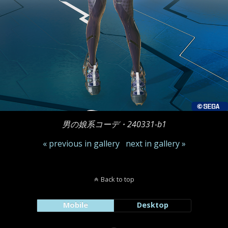
男の娘系コーデ・240331-b1
« previous in gallery
next in gallery »
Back to top
Mobile
Desktop