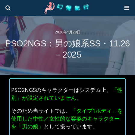
2026年1月28日
PSO2NGS：男の娘系SS・11.26
－2025
PSO2NGSのキャラクターはシステム上、
「性
別」が設定されていません
。
そのため当サイトでは、
「タイプ1ボディ」を
使用した中性／女性的な容姿のキャラクター
を「男の娘」
として扱っています。