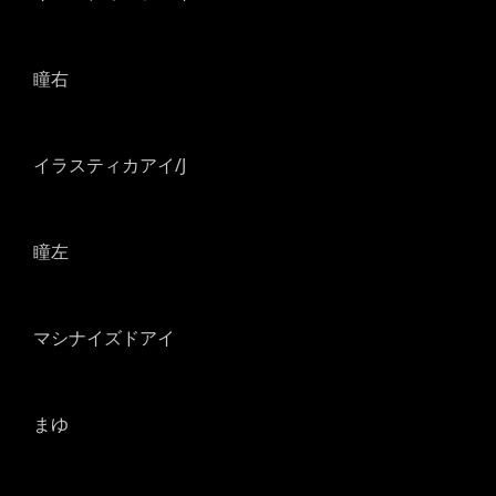
瞳右
イラスティカアイ/J
瞳左
マシナイズドアイ
まゆ