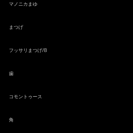
マノニカまゆ
まつげ
フッサリまつげ/B
歯
コモントゥース
角