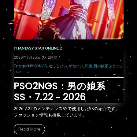
PHANTASY STAR ONLINE 2
P
2026年7月25日
2週間
2
ン
Tagged
PSO2NGS
,
かっこいい
,
かわいい
,
和風
,
男の娘系ファッシ
T
ョン
PSO2NGS：男の娘系
SS・7.22－2026
。
2
2026.7.22のメンテナンスSSで使用したSSの紹介です。
フ
ファッション情報も掲載しています。
Read More